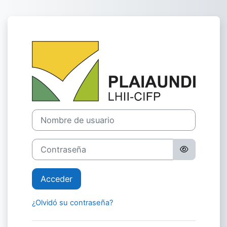
Salta al contenido principal
Entrar a PLAI
Nombre de usuario
Contraseña
Acceder
¿Olvidó su contraseña?